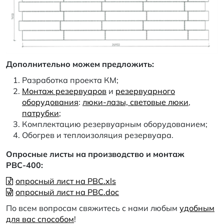
Дополнительно можем предложить:
Разработка проекта КМ;
Монтаж резервуаров
и
резервуарного
оборудования
:
люки-лазы, световые люки
,
патрубки
;
Комплектацию резервуарным оборудованием;
Обогрев и теплоизоляция резервуара.
Опросные листы на производство и монтаж
РВС-400:
опросный лист на РВС.xls
опросный лист на РВС.doc
По всем вопросам свяжитесь с нами любым
удобным
для вас способом
!