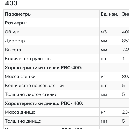
400
Параметры
Ед. изм.
Зн
Размеры:
Объем
м3
40
Диаметр
мм
85
Высота
мм
74
Количество рулонов
шт
1
Характеристики стенки РВС-400:
Масса стенки
кг
80
Количество поясов стенки
шт
5
Толщина листов стенки
мм
5
Характеристики днища РВС- 400:
Масса днища
кг
23
Толщина днища
мм
5